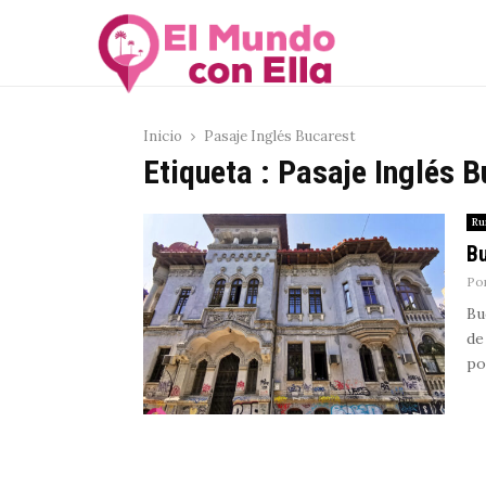
Inicio
Pasaje Inglés Bucarest
Etiqueta : Pasaje Inglés 
Ru
Bu
Po
Bu
de
por