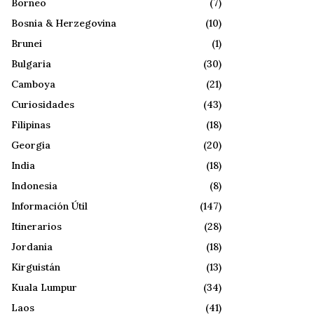
Borneo
(7)
Bosnia & Herzegovina
(10)
Brunei
(1)
Bulgaria
(30)
Camboya
(21)
Curiosidades
(43)
Filipinas
(18)
Georgia
(20)
India
(18)
Indonesia
(8)
Información Útil
(147)
Itinerarios
(28)
Jordania
(18)
Kirguistán
(13)
Kuala Lumpur
(34)
Laos
(41)