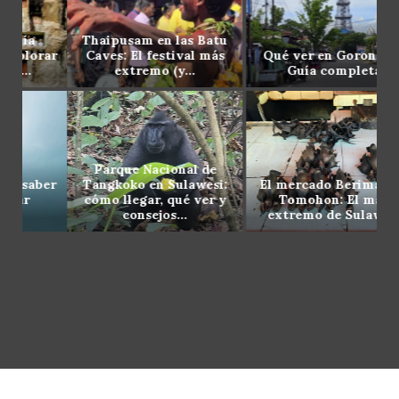
Thaipusam en las Batu
ar
Caves: El festival más
Qué ver en Gorontalo:
Gu
extremo (y...
Guía completa
Parque Nacional de
er
Tangkoko en Sulawesi:
El mercado Beriman de
cómo llegar, qué ver y
Tomohon: El más
consejos...
extremo de Sulawesi