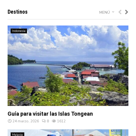
Destinos
MENÚ
Indonesia
Guía para visitar las Islas Tongean
24 marzo, 2026
8
1612
Malasia