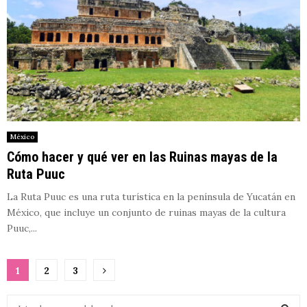
México
Cómo hacer y qué ver en las Ruinas mayas de la
Ruta Puuc
La Ruta Puuc es una ruta turística en la península de Yucatán en
México, que incluye un conjunto de ruinas mayas de la cultura
Puuc,...
Paginación
1
2
3
de
S