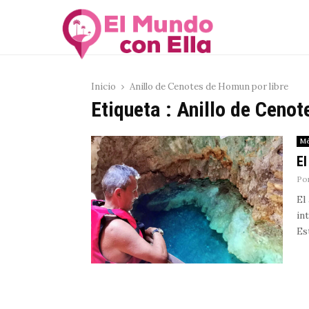
Inicio
Anillo de Cenotes de Homun por libre
Etiqueta : Anillo de Ceno
Mé
El
Po
El
in
Es