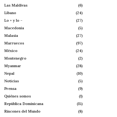
Las Maldivas
(6)
Líbano
(24)
Lo + y lo –
(27)
Macedonia
(5)
Malasia
(27)
Marruecos
(97)
México
(24)
Montenegro
(2)
Myanmar
(28)
Nepal
(10)
Noticias
(5)
Prensa
(9)
Quiénes somos
(1)
República Dominicana
(15)
Rincones del Mundo
(8)