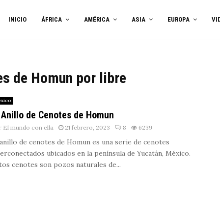
INICIO
ÁFRICA
AMÉRICA
ASIA
EUROPA
VI
tes de Homun por libre
xico
 Anillo de Cenotes de Homun
r
El mundo con ella
21 febrero, 2023
8
6239
 anillo de cenotes de Homun es una serie de cenotes
terconectados ubicados en la península de Yucatán, México.
tos cenotes son pozos naturales de...