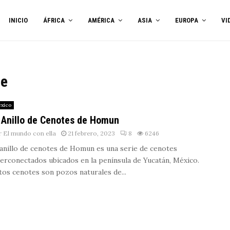
INICIO
ÁFRICA
AMÉRICA
ASIA
EUROPA
VI
te
xico
 Anillo de Cenotes de Homun
r
El mundo con ella
21 febrero, 2023
8
6246
 anillo de cenotes de Homun es una serie de cenotes
terconectados ubicados en la península de Yucatán, México.
tos cenotes son pozos naturales de...