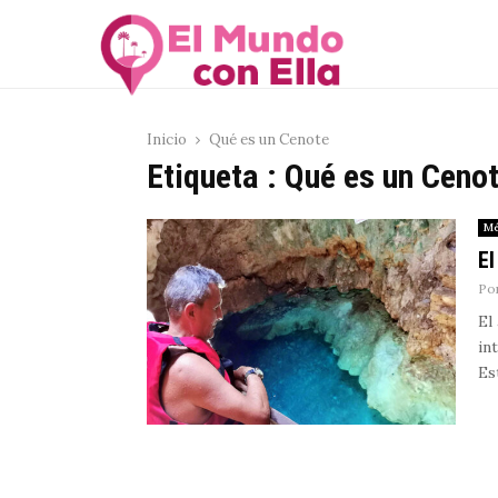
Inicio
Qué es un Cenote
Etiqueta : Qué es un Ceno
Mé
El
Po
El
in
Es