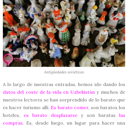
Antigüedades soviéticas
A lo largo de nuestras entradas, hemos ido dando los
datos del coste de la vida en Uzbekistán
y muchos de
nuestros lectores se han sorprendido de lo barato que
es hacer turismo allí.
Es barato comer
, son baratos los
hoteles,
es barato desplazarse
y son baratas
las
compras
. Es, desde luego, un lugar para hacer una