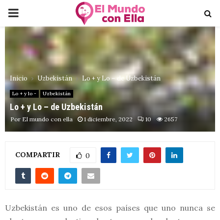
PRIMARY
MENU
Inicio
Uzbekistán
Lo + y Lo – de Uzbekistán
Lo + y lo -
Uzbekistán
Lo + y Lo – de Uzbekistán
Por
El mundo con ella
1 diciembre, 2022
10
2657
COMPARTIR
0
Uzbekistán es uno de esos países que uno nunca se