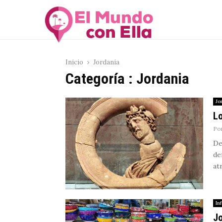
Inicio
Jordania
Categoría : Jordania
Jo
Lo
Po
De
de
at
In
Jo