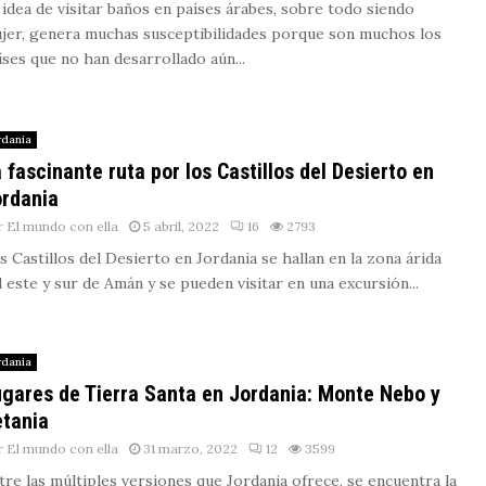
 idea de visitar baños en países árabes, sobre todo siendo
jer, genera muchas susceptibilidades porque son muchos los
íses que no han desarrollado aún...
rdania
 fascinante ruta por los Castillos del Desierto en
rdania
r
El mundo con ella
5 abril, 2022
16
2793
s Castillos del Desierto en Jordania se hallan en la zona árida
l este y sur de Amán y se pueden visitar en una excursión...
rdania
gares de Tierra Santa en Jordania: Monte Nebo y
tania
r
El mundo con ella
31 marzo, 2022
12
3599
tre las múltiples versiones que Jordania ofrece, se encuentra la