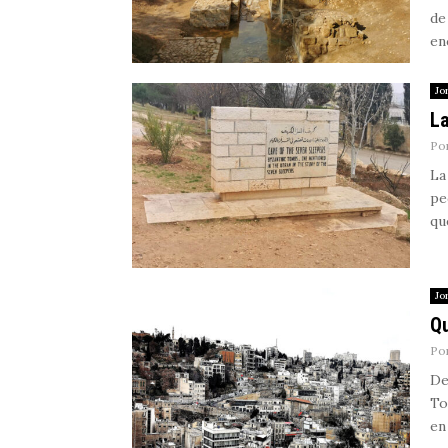
de
en
Jo
La
Po
La
pe
que
Jo
Qu
Po
De
To
en