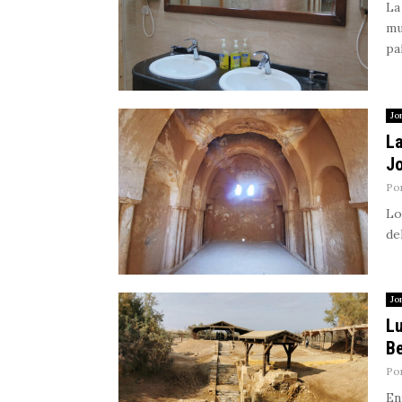
La
mu
pa
Jo
La
Jo
Po
Lo
de
Jo
Lu
Be
Po
En