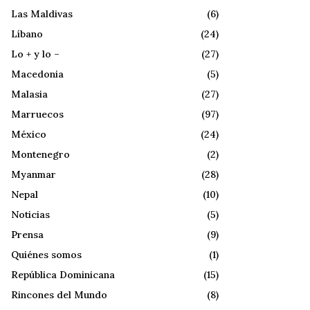
Las Maldivas
(6)
Líbano
(24)
Lo + y lo –
(27)
Macedonia
(5)
Malasia
(27)
Marruecos
(97)
México
(24)
Montenegro
(2)
Myanmar
(28)
Nepal
(10)
Noticias
(5)
Prensa
(9)
Quiénes somos
(1)
República Dominicana
(15)
Rincones del Mundo
(8)