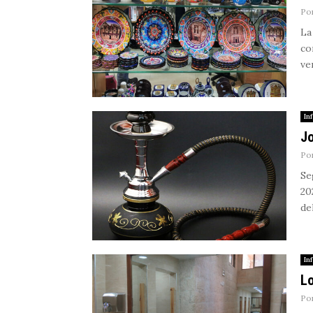
Po
La
co
ven
In
Jo
Po
Se
20
de
In
Lo
Po