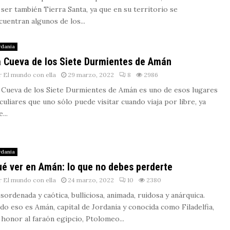
 ser también Tierra Santa, ya que en su territorio se
cuentran algunos de los...
rdania
 Cueva de los Siete Durmientes de Amán
r
El mundo con ella
29 marzo, 2022
8
2986
 Cueva de los Siete Durmientes de Amán es uno de esos lugares
culiares que uno sólo puede visitar cuando viaja por libre, ya
...
rdania
é ver en Amán: lo que no debes perderte
r
El mundo con ella
24 marzo, 2022
10
2380
sordenada y caótica, bulliciosa, animada, ruidosa y anárquica.
do eso es Amán, capital de Jordania y conocida como Filadelfia,
 honor al faraón egipcio, Ptolomeo...