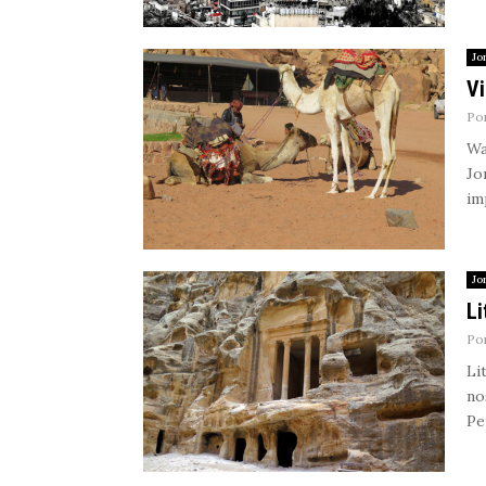
Jo
Vi
Po
Wa
Jo
im
Jo
Li
Po
Li
no
Pet