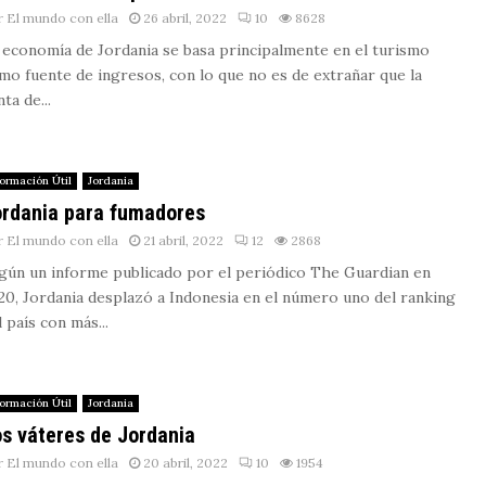
r
El mundo con ella
26 abril, 2022
10
8628
 economía de Jordania se basa principalmente en el turismo
mo fuente de ingresos, con lo que no es de extrañar que la
ta de...
formación Útil
Jordania
rdania para fumadores
r
El mundo con ella
21 abril, 2022
12
2868
gún un informe publicado por el periódico The Guardian en
20, Jordania desplazó a Indonesia en el número uno del ranking
l país con más...
formación Útil
Jordania
s váteres de Jordania
r
El mundo con ella
20 abril, 2022
10
1954