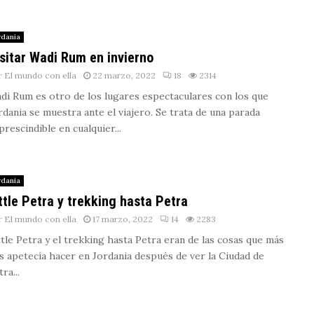
rdania
sitar Wadi Rum en invierno
r
El mundo con ella
22 marzo, 2022
18
2314
di Rum es otro de los lugares espectaculares con los que
rdania se muestra ante el viajero. Se trata de una parada
prescindible en cualquier...
rdania
ttle Petra y trekking hasta Petra
r
El mundo con ella
17 marzo, 2022
14
2283
ttle Petra y el trekking hasta Petra eran de las cosas que más
s apetecía hacer en Jordania después de ver la Ciudad de
ra...