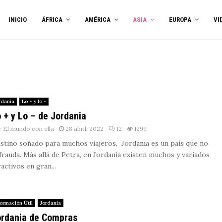
INICIO
ÁFRICA
AMÉRICA
ASIA
EUROPA
VI
rdania
Lo + y lo -
 + y Lo – de Jordania
r
El mundo con ella
28 abril, 2022
12
1299
stino soñado para muchos viajeros, Jordania es un país que no
frauda. Más allá de Petra, en Jordania existen muchos y variados
ractivos en gran...
formación Útil
Jordania
rdania de Compras