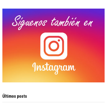
:
C
H
Últimos posts