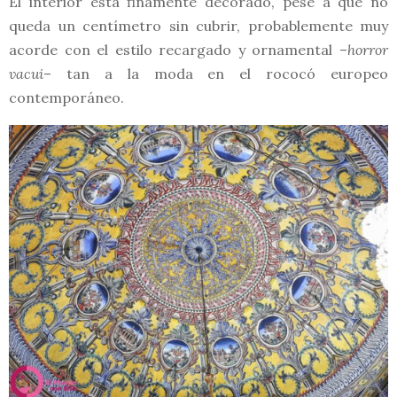
El interior está finamente decorado, pese a que no
queda un centímetro sin cubrir, probablemente muy
acorde con el estilo recargado y ornamental –
horror
vacui
– tan a la moda en el rococó europeo
contemporáneo.