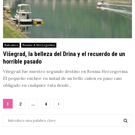
Balcanes
Bosnia & Herzegovina
Višegrad, la belleza del Drina y el recuerdo de un
horrible pasado
Višegrad fue nuestro segundo destino en Bosnia Herzegovina.
El pequeño enclave en mitad de un bello cañón es paso casi
obligado en cualquier ruta desde...
Paginación
1
2
…
4
de
S
entradas
e
a
S