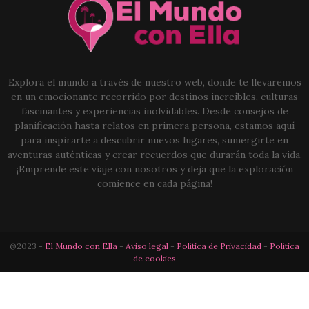
Explora el mundo a través de nuestro web, donde te llevaremos
en un emocionante recorrido por destinos increíbles, culturas
fascinantes y experiencias inolvidables. Desde consejos de
planificación hasta relatos en primera persona, estamos aquí
para inspirarte a descubrir nuevos lugares, sumergirte en
aventuras auténticas y crear recuerdos que durarán toda la vida.
¡Emprende este viaje con nosotros y deja que la exploración
comience en cada página!
@2023 -
El Mundo con Ella
-
Aviso legal
-
Política de Privacidad
-
Política
de cookies