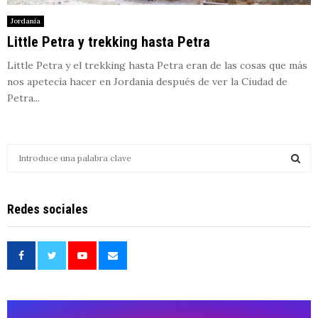
Jordania
Little Petra y trekking hasta Petra
Little Petra y el trekking hasta Petra eran de las cosas que más
nos apetecía hacer en Jordania después de ver la Ciudad de
Petra...
S
e
a
S
r
Redes sociales
c
E
h
f
A
o
r
R
:
C