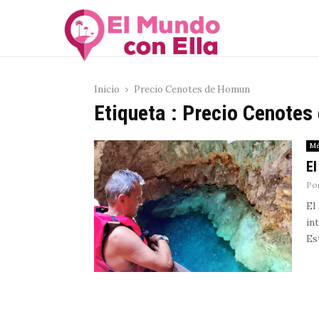
Inicio
Precio Cenotes de Homun
Etiqueta : Precio Cenote
Mé
El
Po
El
in
Es