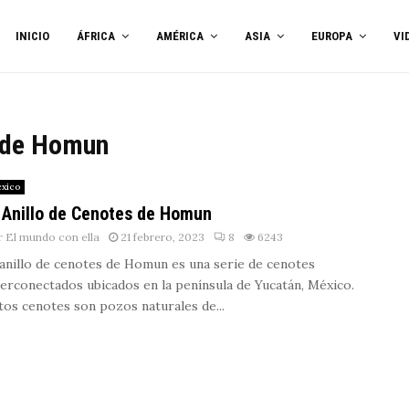
INICIO
ÁFRICA
AMÉRICA
ASIA
EUROPA
VI
s de Homun
xico
 Anillo de Cenotes de Homun
r
El mundo con ella
21 febrero, 2023
8
6243
 anillo de cenotes de Homun es una serie de cenotes
terconectados ubicados en la península de Yucatán, México.
tos cenotes son pozos naturales de...