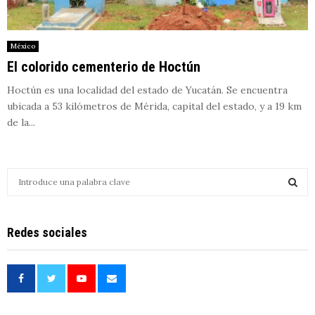
México
El colorido cementerio de Hoctún
Hoctún es una localidad del estado de Yucatán. Se encuentra
ubicada a 53 kilómetros de Mérida, capital del estado, y a 19 km
de la...
S
e
a
S
r
Redes sociales
c
E
h
f
A
o
r
R
: