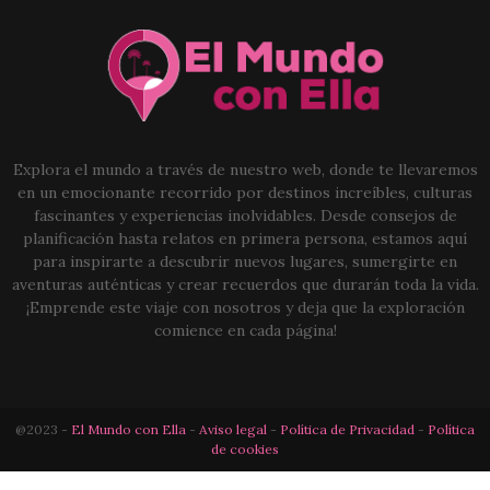
Explora el mundo a través de nuestro web, donde te llevaremos
en un emocionante recorrido por destinos increíbles, culturas
fascinantes y experiencias inolvidables. Desde consejos de
planificación hasta relatos en primera persona, estamos aquí
para inspirarte a descubrir nuevos lugares, sumergirte en
aventuras auténticas y crear recuerdos que durarán toda la vida.
¡Emprende este viaje con nosotros y deja que la exploración
comience en cada página!
@2023 -
El Mundo con Ella
-
Aviso legal
-
Política de Privacidad
-
Política
de cookies