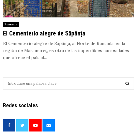
Rumanía
El Cementerio alegre de Săpânța
El Cementerio alegre de Săpânța, al Norte de Rumanía, en la
región de Maramureș, es otra de las imperdibles curiosidades
que ofrece el país al...
S
e
a
S
r
Redes sociales
c
E
h
f
A
o
r
R