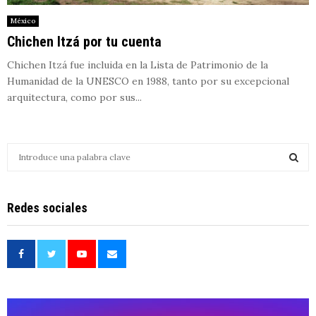
México
Chichen Itzá por tu cuenta
Chichen Itzá fue incluida en la Lista de Patrimonio de la
Humanidad de la UNESCO en 1988, tanto por su excepcional
arquitectura, como por sus...
S
e
a
S
r
Redes sociales
c
E
h
f
A
o
r
R
:
C