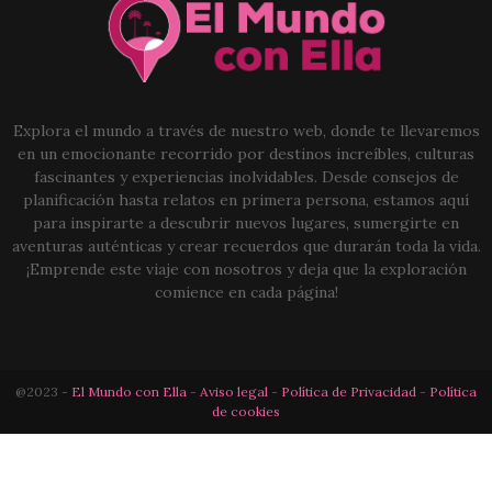
Explora el mundo a través de nuestro web, donde te llevaremos
en un emocionante recorrido por destinos increíbles, culturas
fascinantes y experiencias inolvidables. Desde consejos de
planificación hasta relatos en primera persona, estamos aquí
para inspirarte a descubrir nuevos lugares, sumergirte en
aventuras auténticas y crear recuerdos que durarán toda la vida.
¡Emprende este viaje con nosotros y deja que la exploración
comience en cada página!
@2023 -
El Mundo con Ella
-
Aviso legal
-
Política de Privacidad
-
Política
de cookies