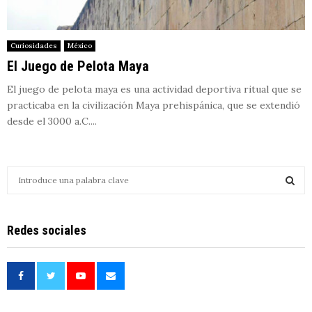
Curiosidades
México
El Juego de Pelota Maya
El juego de pelota maya es una actividad deportiva ritual que se
practicaba en la civilización Maya prehispánica, que se extendió
desde el 3000 a.C....
S
e
a
S
r
Redes sociales
c
E
h
f
A
o
r
R
: