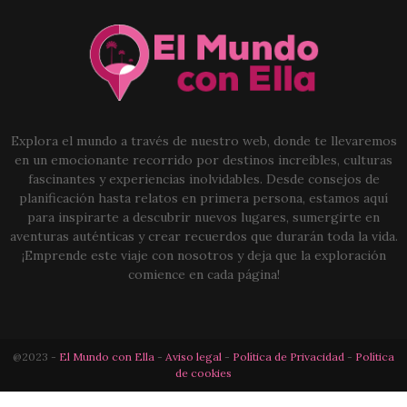
Explora el mundo a través de nuestro web, donde te llevaremos
en un emocionante recorrido por destinos increíbles, culturas
fascinantes y experiencias inolvidables. Desde consejos de
planificación hasta relatos en primera persona, estamos aquí
para inspirarte a descubrir nuevos lugares, sumergirte en
aventuras auténticas y crear recuerdos que durarán toda la vida.
¡Emprende este viaje con nosotros y deja que la exploración
comience en cada página!
@2023 -
El Mundo con Ella
-
Aviso legal
-
Política de Privacidad
-
Política
de cookies