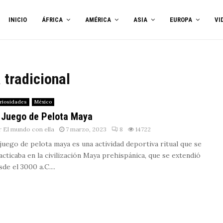
INICIO
ÁFRICA
AMÉRICA
ASIA
EUROPA
VI
 tradicional
riosidades
México
 Juego de Pelota Maya
r
El mundo con ella
7 marzo, 2023
8
14722
 juego de pelota maya es una actividad deportiva ritual que se
acticaba en la civilización Maya prehispánica, que se extendió
de el 3000 a.C....