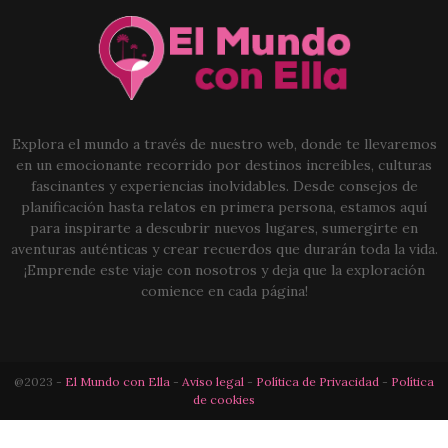
Explora el mundo a través de nuestro web, donde te llevaremos
en un emocionante recorrido por destinos increíbles, culturas
fascinantes y experiencias inolvidables. Desde consejos de
planificación hasta relatos en primera persona, estamos aquí
para inspirarte a descubrir nuevos lugares, sumergirte en
aventuras auténticas y crear recuerdos que durarán toda la vida.
¡Emprende este viaje con nosotros y deja que la exploración
comience en cada página!
@2023 -
El Mundo con Ella
-
Aviso legal
-
Política de Privacidad
-
Política
de cookies