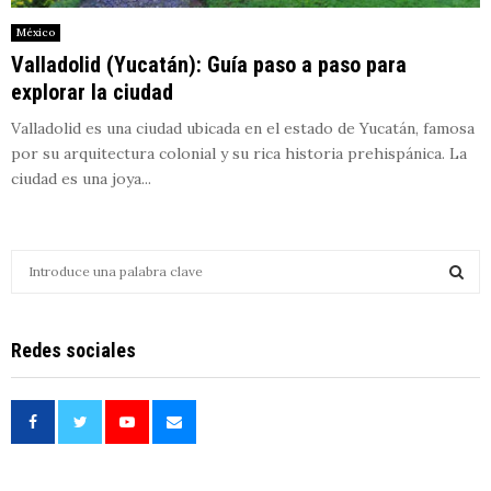
México
Valladolid (Yucatán): Guía paso a paso para
explorar la ciudad
Valladolid es una ciudad ubicada en el estado de Yucatán, famosa
por su arquitectura colonial y su rica historia prehispánica. La
ciudad es una joya...
S
e
a
S
r
Redes sociales
c
E
h
f
A
o
r
R
: