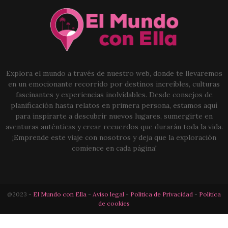
Explora el mundo a través de nuestro web, donde te llevaremos
en un emocionante recorrido por destinos increíbles, culturas
fascinantes y experiencias inolvidables. Desde consejos de
planificación hasta relatos en primera persona, estamos aquí
para inspirarte a descubrir nuevos lugares, sumergirte en
aventuras auténticas y crear recuerdos que durarán toda la vida.
¡Emprende este viaje con nosotros y deja que la exploración
comience en cada página!
@2023 -
El Mundo con Ella
-
Aviso legal
-
Política de Privacidad
-
Política
de cookies