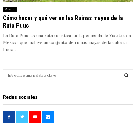
México
Cómo hacer y qué ver en las Ruinas mayas de la
Ruta Puuc
La Ruta Puuc es una ruta turística en la península de Yucatán en
México, que incluye un conjunto de ruinas mayas de la cultura
Puuc,...
S
e
a
S
r
Redes sociales
c
E
h
f
A
o
r
R
: