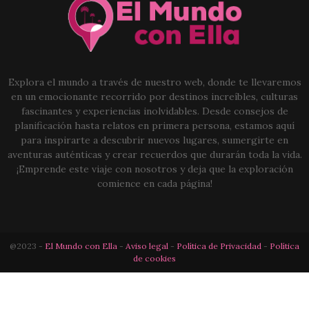
Explora el mundo a través de nuestro web, donde te llevaremos
en un emocionante recorrido por destinos increíbles, culturas
fascinantes y experiencias inolvidables. Desde consejos de
planificación hasta relatos en primera persona, estamos aquí
para inspirarte a descubrir nuevos lugares, sumergirte en
aventuras auténticas y crear recuerdos que durarán toda la vida.
¡Emprende este viaje con nosotros y deja que la exploración
comience en cada página!
@2023 -
El Mundo con Ella
-
Aviso legal
-
Política de Privacidad
-
Política
de cookies