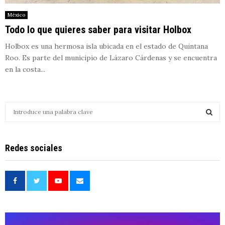
México
Todo lo que quieres saber para visitar Holbox
Holbox es una hermosa isla ubicada en el estado de Quintana
Roo. Es parte del municipio de Lázaro Cárdenas y se encuentra
en la costa...
S
e
a
S
r
Redes sociales
c
E
h
f
A
o
r
R
:
C