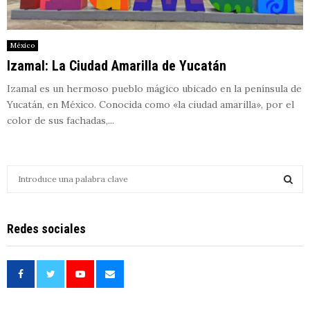
México
Izamal: La Ciudad Amarilla de Yucatán
Izamal es un hermoso pueblo mágico ubicado en la península de
Yucatán, en México. Conocida como «la ciudad amarilla», por el
color de sus fachadas,...
S
e
a
S
r
Redes sociales
c
E
h
f
A
o
r
R
: