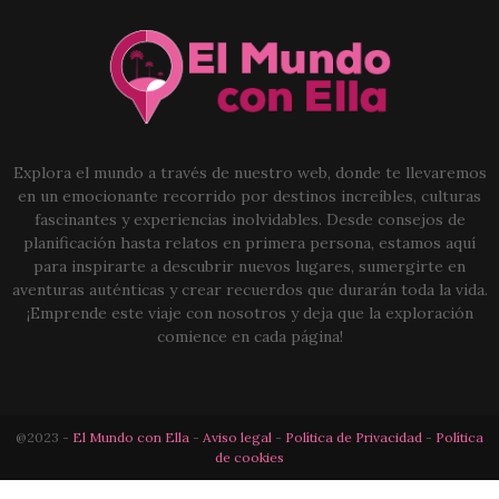
Explora el mundo a través de nuestro web, donde te llevaremos
en un emocionante recorrido por destinos increíbles, culturas
fascinantes y experiencias inolvidables. Desde consejos de
planificación hasta relatos en primera persona, estamos aquí
para inspirarte a descubrir nuevos lugares, sumergirte en
aventuras auténticas y crear recuerdos que durarán toda la vida.
¡Emprende este viaje con nosotros y deja que la exploración
comience en cada página!
@2023 -
El Mundo con Ella
-
Aviso legal
-
Política de Privacidad
-
Política
de cookies