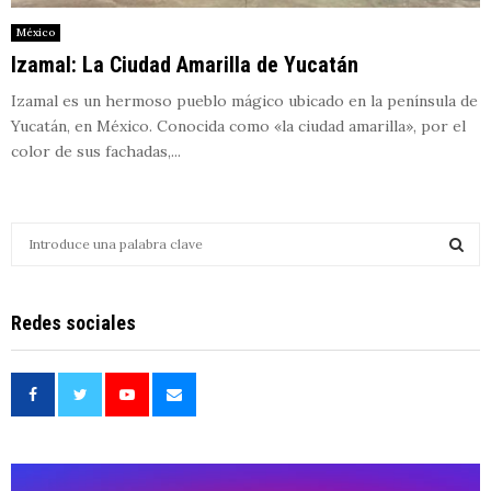
México
Izamal: La Ciudad Amarilla de Yucatán
Izamal es un hermoso pueblo mágico ubicado en la península de
Yucatán, en México. Conocida como «la ciudad amarilla», por el
color de sus fachadas,...
S
e
a
S
r
Redes sociales
c
E
h
f
A
o
r
R
:
C