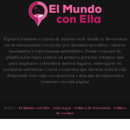
Explora el mundo a través de nuestro web, donde te llevaremos
en un emocionante recorrido por destinos increíbles, culturas
fascinantes y experiencias inolvidables. Desde consejos de
planificación hasta relatos en primera persona, estamos aquí
para inspirarte a descubrir nuevos lugares, sumergirte en
aventuras auténticas y crear recuerdos que durarán toda la vida.
¡Emprende este viaje con nosotros y deja que la exploración
comience en cada página!
@2023 -
El Mundo con Ella
-
Aviso legal
-
Política de Privacidad
-
Política
de cookies