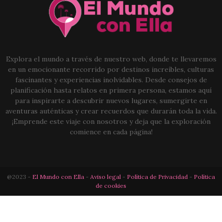
Explora el mundo a través de nuestro web, donde te llevaremos
en un emocionante recorrido por destinos increíbles, culturas
fascinantes y experiencias inolvidables. Desde consejos de
planificación hasta relatos en primera persona, estamos aquí
para inspirarte a descubrir nuevos lugares, sumergirte en
aventuras auténticas y crear recuerdos que durarán toda la vida.
¡Emprende este viaje con nosotros y deja que la exploración
comience en cada página!
@2023 -
El Mundo con Ella
-
Aviso legal
-
Política de Privacidad
-
Política
de cookies