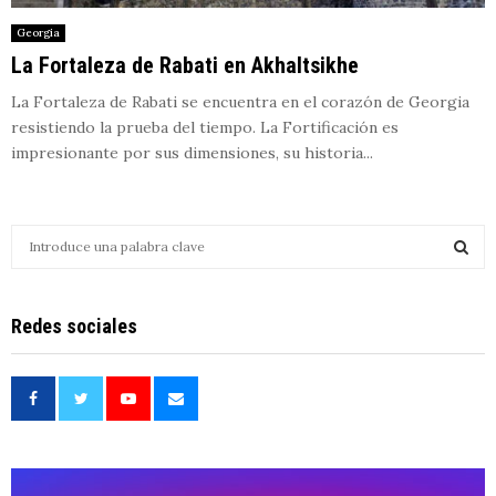
Georgia
La Fortaleza de Rabati en Akhaltsikhe
La Fortaleza de Rabati se encuentra en el corazón de Georgia
resistiendo la prueba del tiempo. La Fortificación es
impresionante por sus dimensiones, su historia...
S
e
a
S
r
Redes sociales
c
E
h
f
A
o
r
R
:
C