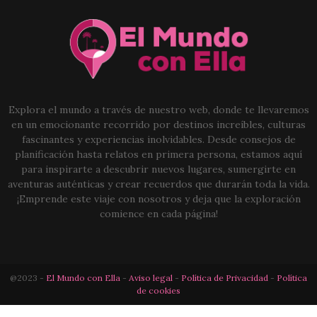
Explora el mundo a través de nuestro web, donde te llevaremos
en un emocionante recorrido por destinos increíbles, culturas
fascinantes y experiencias inolvidables. Desde consejos de
planificación hasta relatos en primera persona, estamos aquí
para inspirarte a descubrir nuevos lugares, sumergirte en
aventuras auténticas y crear recuerdos que durarán toda la vida.
¡Emprende este viaje con nosotros y deja que la exploración
comience en cada página!
@2023 -
El Mundo con Ella
-
Aviso legal
-
Política de Privacidad
-
Política
de cookies