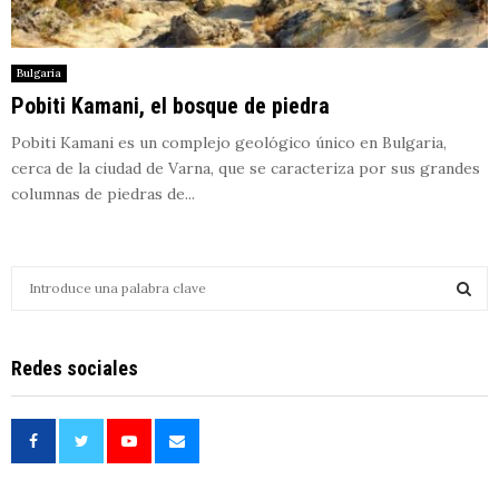
Bulgaria
Pobiti Kamani, el bosque de piedra
Pobiti Kamani es un complejo geológico único en Bulgaria,
cerca de la ciudad de Varna, que se caracteriza por sus grandes
columnas de piedras de...
S
e
a
S
r
Redes sociales
c
E
h
f
A
o
r
R
: