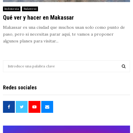
Indonesia
Sulawesi
Qué ver y hacer en Makassar
Makassar es una ciudad que muchos usan solo como punto de
paso, pero si necesitas parar aquí, te vamos a proponer
algunos planes para visitar...
S
e
a
S
r
Redes sociales
c
E
h
f
A
o
r
R
:
C