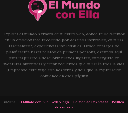
Explora el mundo a través de nuestro web, donde te llevaremos
en un emocionante recorrido por destinos increíbles, culturas
fascinantes y experiencias inolvidables. Desde consejos de
planificación hasta relatos en primera persona, estamos aquí
para inspirarte a descubrir nuevos lugares, sumergirte en
aventuras auténticas y crear recuerdos que durarán toda la vida.
¡Emprende este viaje con nosotros y deja que la exploración
comience en cada página!
@2023 -
El Mundo con Ella
-
Aviso legal
-
Política de Privacidad
-
Política
de cookies