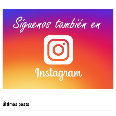
:
C
H
Últimos posts