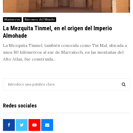
Marruecos
Rincones del Mundo
La Mezquita Tinmel, en el origen del Imperio
Almohade
La Mezquita Tinmel, también conocida como Tin Mal, ubicada a
unos 80 kilómetros al sur de Marrakech, en las montañas del
Alto Atlas, fue construida...
S
e
a
S
r
Redes sociales
c
E
h
f
A
o
r
R