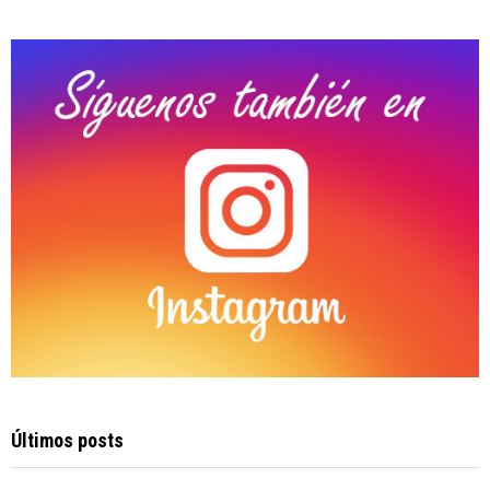
:
C
H
Últimos posts