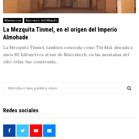
Marruecos
Rincones del Mundo
La Mezquita Tinmel, en el origen del Imperio
Almohade
La Mezquita Tinmel, también conocida como Tin Mal, ubicada a
unos 80 kilómetros al sur de Marrakech, en las montañas del
Alto Atlas, fue construida...
S
e
a
S
r
Redes sociales
c
E
h
f
A
o
r
R