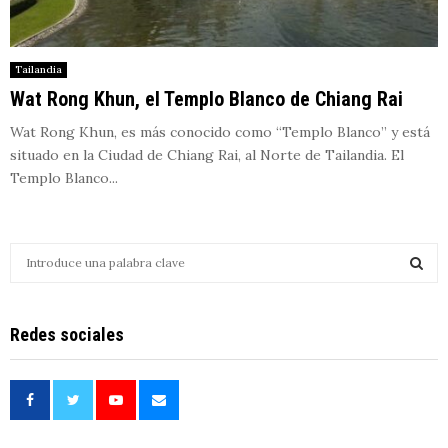
Tailandia
Wat Rong Khun, el Templo Blanco de Chiang Rai
Wat Rong Khun, es más conocido como “Templo Blanco” y está
situado en la Ciudad de Chiang Rai, al Norte de Tailandia. El
Templo Blanco...
S
e
a
S
r
Redes sociales
c
E
h
f
A
o
r
R
: