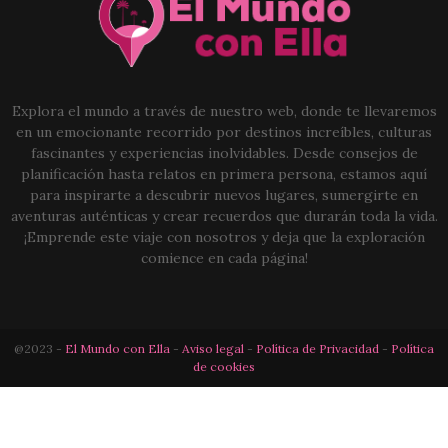
Explora el mundo a través de nuestro web, donde te llevaremos
en un emocionante recorrido por destinos increíbles, culturas
fascinantes y experiencias inolvidables. Desde consejos de
planificación hasta relatos en primera persona, estamos aquí
para inspirarte a descubrir nuevos lugares, sumergirte en
aventuras auténticas y crear recuerdos que durarán toda la vida.
¡Emprende este viaje con nosotros y deja que la exploración
comience en cada página!
@2023 -
El Mundo con Ella
-
Aviso legal
-
Política de Privacidad
-
Política
de cookies