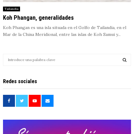
Tailandia
Koh Phangan, generalidades
Koh Phangan es una isla situada en el Golfo de Tailandia, en el
Mar de la China Meridional, entre las islas de Koh Samui y...
S
e
a
S
r
Redes sociales
c
E
h
f
A
o
r
R
:
C
H