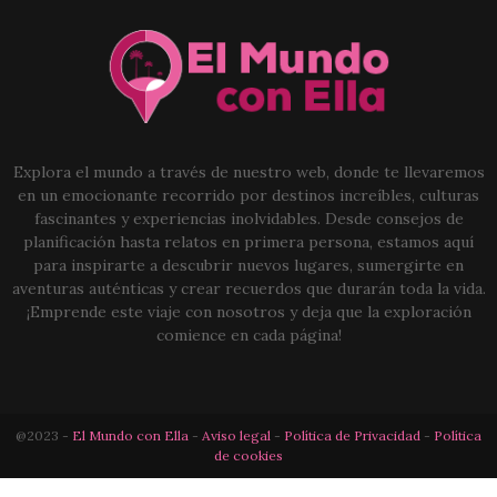
Explora el mundo a través de nuestro web, donde te llevaremos
en un emocionante recorrido por destinos increíbles, culturas
fascinantes y experiencias inolvidables. Desde consejos de
planificación hasta relatos en primera persona, estamos aquí
para inspirarte a descubrir nuevos lugares, sumergirte en
aventuras auténticas y crear recuerdos que durarán toda la vida.
¡Emprende este viaje con nosotros y deja que la exploración
comience en cada página!
@2023 -
El Mundo con Ella
-
Aviso legal
-
Política de Privacidad
-
Política
de cookies