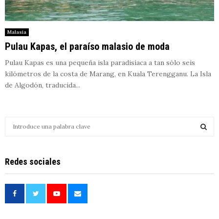
Malasia
Pulau Kapas, el paraíso malasio de moda
Pulau Kapas es una pequeña isla paradisíaca a tan sólo seis
kilómetros de la costa de Marang, en Kuala Terengganu. La Isla
de Algodón, traducida...
S
e
a
S
r
Redes sociales
c
E
h
f
A
o
r
R
: