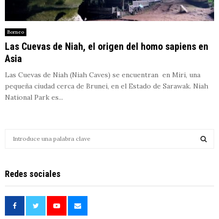
Borneo
Las Cuevas de Niah, el origen del homo sapiens en
Asia
Las Cuevas de Niah (Niah Caves) se encuentran en Miri, una
pequeña ciudad cerca de Brunei, en el Estado de Sarawak. Niah
National Park es...
S
e
a
S
r
Redes sociales
c
E
h
f
A
o
r
R