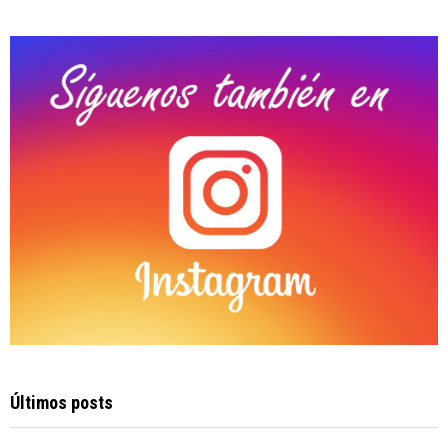
:
C
H
Últimos posts