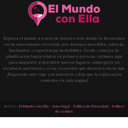
Explora el mundo a través de nuestro web, donde te llevaremos
en un emocionante recorrido por destinos increíbles, culturas
fascinantes y experiencias inolvidables. Desde consejos de
planificación hasta relatos en primera persona, estamos aquí
para inspirarte a descubrir nuevos lugares, sumergirte en
aventuras auténticas y crear recuerdos que durarán toda la vida.
¡Emprende este viaje con nosotros y deja que la exploración
comience en cada página!
@2023 -
El Mundo con Ella
-
Aviso legal
-
Política de Privacidad
-
Política
de cookies