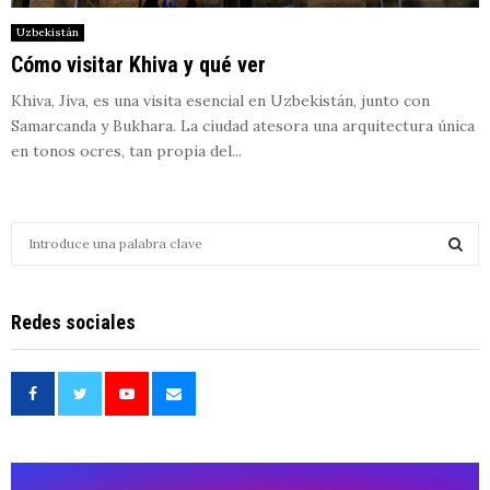
Uzbekistán
Cómo visitar Khiva y qué ver
Khiva, Jiva, es una visita esencial en Uzbekistán, junto con
Samarcanda y Bukhara. La ciudad atesora una arquitectura única
en tonos ocres, tan propia del...
S
e
a
S
r
Redes sociales
c
E
h
f
A
o
r
R
:
C