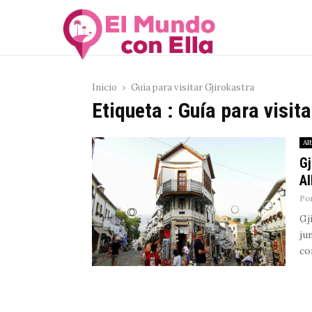
Inicio
Guía para visitar Gjirokastra
Etiqueta : Guía para visita
Al
Gj
Al
Po
Gj
ju
co