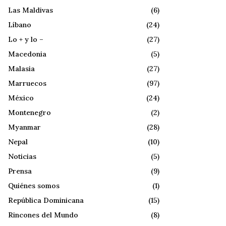
Las Maldivas
(6)
Líbano
(24)
Lo + y lo –
(27)
Macedonia
(5)
Malasia
(27)
Marruecos
(97)
México
(24)
Montenegro
(2)
Myanmar
(28)
Nepal
(10)
Noticias
(5)
Prensa
(9)
Quiénes somos
(1)
República Dominicana
(15)
Rincones del Mundo
(8)