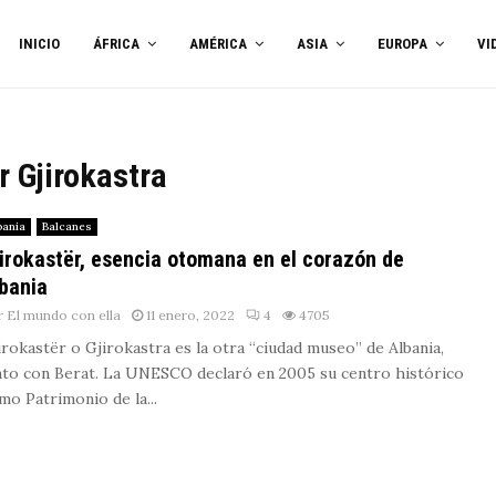
INICIO
ÁFRICA
AMÉRICA
ASIA
EUROPA
VI
r Gjirokastra
bania
Balcanes
irokastër, esencia otomana en el corazón de
bania
r
El mundo con ella
11 enero, 2022
4
4705
irokastër o Gjirokastra es la otra “ciudad museo” de Albania,
nto con Berat. La UNESCO declaró en 2005 su centro histórico
mo Patrimonio de la...