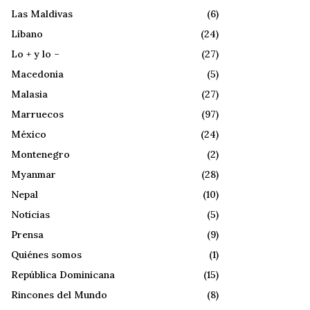
Las Maldivas
(6)
Líbano
(24)
Lo + y lo –
(27)
Macedonia
(5)
Malasia
(27)
Marruecos
(97)
México
(24)
Montenegro
(2)
Myanmar
(28)
Nepal
(10)
Noticias
(5)
Prensa
(9)
Quiénes somos
(1)
República Dominicana
(15)
Rincones del Mundo
(8)