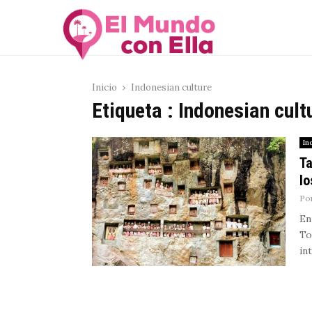
Inicio
Indonesian culture
Etiqueta : Indonesian cult
In
Ta
lo
Po
En
To
in