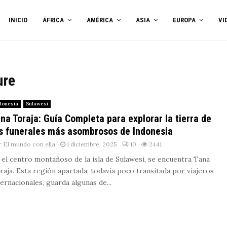
INICIO
ÁFRICA
AMÉRICA
ASIA
EUROPA
VI
ure
donesia
Sulawesi
na Toraja: Guía Completa para explorar la tierra de
s funerales más asombrosos de Indonesia
r
El mundo con ella
1 diciembre, 2025
10
2441
 el centro montañoso de la isla de Sulawesi, se encuentra Tana
raja. Esta región apartada, todavía poco transitada por viajeros
ternacionales, guarda algunas de...