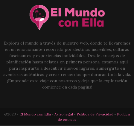
Explora el mundo a través de nuestro web, donde te llevaremos
en un emocionante recorrido por destinos increíbles, culturas
fascinantes y experiencias inolvidables. Desde consejos de
planificación hasta relatos en primera persona, estamos aquí
para inspirarte a descubrir nuevos lugares, sumergirte en
aventuras auténticas y crear recuerdos que durarán toda la vida.
¡Emprende este viaje con nosotros y deja que la exploración
comience en cada página!
@2023 -
El Mundo con Ella
-
Aviso legal
-
Política de Privacidad
-
Política
de cookies