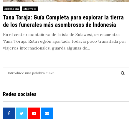
Indonesia
Sulawesi
Tana Toraja: Guía Completa para explorar la tierra
de los funerales más asombrosos de Indonesia
En el centro montañoso de la isla de Sulawesi, se encuentra
Tana Toraja. Esta región apartada, todavía poco transitada por
viajeros internacionales, guarda algunas de...
S
e
a
S
r
Redes sociales
c
E
h
f
A
o
r
R
: