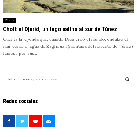
Túnez
Chott el Djerid, un lago salino al sur de Túnez
Cuenta la leyenda que, cuando Dios creó el mundo, endulzó el
mar como el agua de Zaghouan (montaña del noreste de Túnez)
famosa por sus...
S
e
a
S
r
Redes sociales
c
E
h
f
A
o
r
R
: