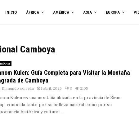
INICIO
ÁFRICA
AMÉRICA
ASIA
EUROPA
VI
icional Camboya
mboya
nom Kulen: Guía Completa para Visitar la Montaña
agrada de Camboya
r
El mundo con ella
1 abril, 2025
0
2105
nom Kulen es una montaña ubicada en la provincia de Siem
ap, conocida tanto por su belleza natural como por su
ortancia histórica y cultural....