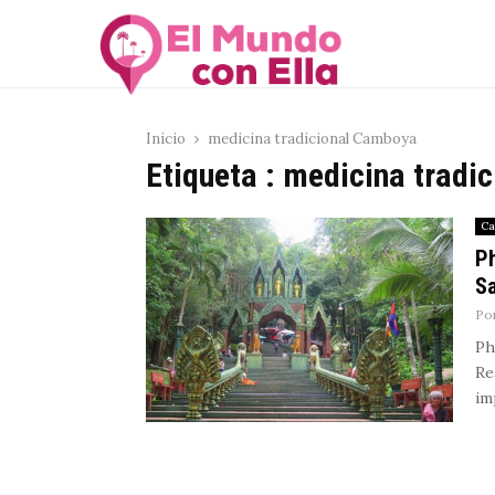
Inicio
medicina tradicional Camboya
Etiqueta : medicina trad
Ca
Ph
S
Po
Ph
Re
imp