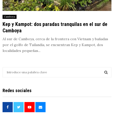
Camboya
Kep y Kampot: dos paradas tranquilas en el sur de
Camboya
Al sur de Camboya, cerca de la frontera con Vietnam y bañadas
por el golfo de Tailandia, se encuentran Kep y Kampot, dos
localidades pequeñas...
S
e
a
S
r
Redes sociales
c
E
h
f
A
o
r
R