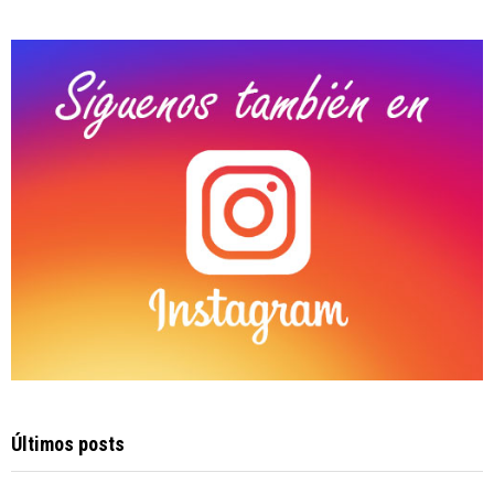
:
C
H
Últimos posts