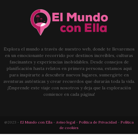
Explora el mundo a través de nuestro web, donde te llevaremos
en un emocionante recorrido por destinos increíbles, culturas
fascinantes y experiencias inolvidables. Desde consejos de
planificación hasta relatos en primera persona, estamos aquí
para inspirarte a descubrir nuevos lugares, sumergirte en
aventuras auténticas y crear recuerdos que durarán toda la vida.
¡Emprende este viaje con nosotros y deja que la exploración
comience en cada página!
@2023 -
El Mundo con Ella
-
Aviso legal
-
Política de Privacidad
-
Política
de cookies