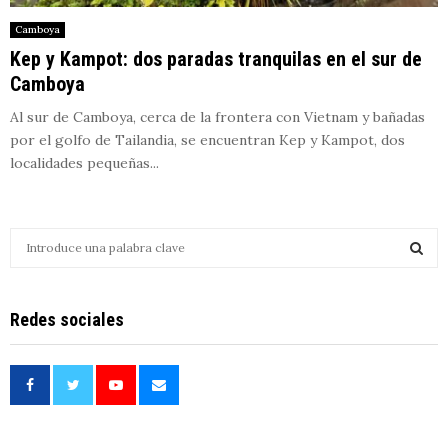
Camboya
Kep y Kampot: dos paradas tranquilas en el sur de
Camboya
Al sur de Camboya, cerca de la frontera con Vietnam y bañadas
por el golfo de Tailandia, se encuentran Kep y Kampot, dos
localidades pequeñas...
S
e
a
S
r
Redes sociales
c
E
h
f
A
o
r
R
: