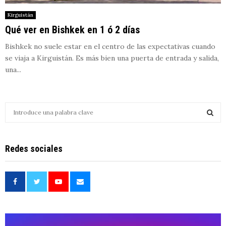
Kirguistán
Qué ver en Bishkek en 1 ó 2 días
Bishkek no suele estar en el centro de las expectativas cuando
se viaja a Kirguistán. Es más bien una puerta de entrada y salida,
una...
S
e
a
S
r
Redes sociales
c
E
h
f
A
o
r
R
:
C