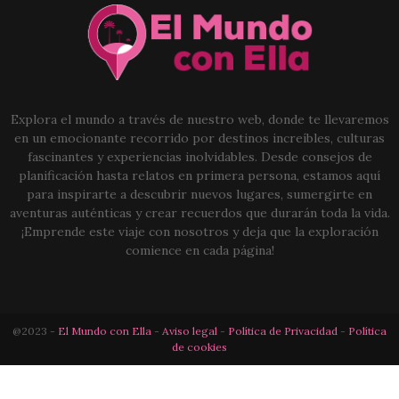
Explora el mundo a través de nuestro web, donde te llevaremos
en un emocionante recorrido por destinos increíbles, culturas
fascinantes y experiencias inolvidables. Desde consejos de
planificación hasta relatos en primera persona, estamos aquí
para inspirarte a descubrir nuevos lugares, sumergirte en
aventuras auténticas y crear recuerdos que durarán toda la vida.
¡Emprende este viaje con nosotros y deja que la exploración
comience en cada página!
@2023 -
El Mundo con Ella
-
Aviso legal
-
Política de Privacidad
-
Política
de cookies