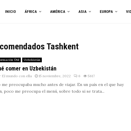
INICIO
ÁFRICA
AMÉRICA
ASIA
EUROPA
VI
recomendados Tashkent
formación Útil
Uzbekistán
é comer en Uzbekistán
r
El mundo con ella
15 noviembre, 2022
6
5617
 me preocupaba mucho antes de viajar. En un país en el que hay
n, poco me preocupa el menú, sobre todo si se trata...