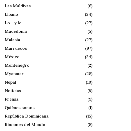
Las Maldivas
(6)
Líbano
(24)
Lo + y lo –
(27)
Macedonia
(5)
Malasia
(27)
Marruecos
(97)
México
(24)
Montenegro
(2)
Myanmar
(28)
Nepal
(10)
Noticias
(5)
Prensa
(9)
Quiénes somos
(1)
República Dominicana
(15)
Rincones del Mundo
(8)