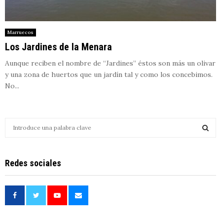
Marruecos
Los Jardines de la Menara
Aunque reciben el nombre de “Jardines” éstos son más un olivar
y una zona de huertos que un jardín tal y como los concebimos.
No...
S
e
a
S
r
Redes sociales
c
E
h
f
A
o
r
R
: