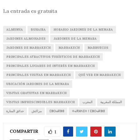
La entrada es gratuita
ALMUNYA
BUHAIRA
HORARIO JARDINES DE LA MENARA
JARDINES ALMOHADES
JARDINES DE LA MENARA
JARDINES DE MARRAKECH
MARRAKECH
MARRUECOS
PRINCIPALES ATRACTIVOS TURÍSTICOS DE MARRAKECH
PRINCIPALES LUGARES DE INTERÉS EN MARRAKECH
PRINCIPALES VISITAS EN MARRAKECH
QUÉ VER EN MARRAKECH
UBICACIÓN JARDINES DE LA MENARA
VISITAS GRATUITAS EN MARRAKECH
VISITAS IMPRESCINDIBLES MARRAKECH
المغرب
المملكة المغربية
حدائق المنارة
مراكش
ⵎⵓⵔⴰⴽⵓⵛ
ⵜⴰⴳⵍⴷⵉⵜ ⵏ ⵎⵓⵔⴰⴽⵓⵛ
COMPARTIR
1