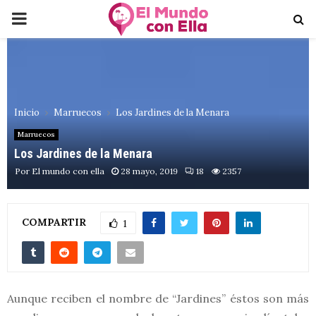
PRIMARY
MENU
Inicio
Marruecos
Los Jardines de la Menara
Marruecos
Los Jardines de la Menara
Por
El mundo con ella
28 mayo, 2019
18
2357
COMPARTIR
1
Aunque reciben el nombre de “Jardines” éstos son más