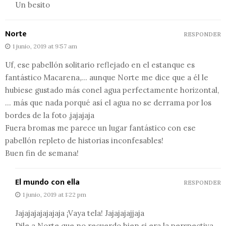
Un besito
Norte
RESPONDER
1 junio, 2019 at 9:57 am
Uf, ese pabellón solitario reflejado en el estanque es
fantástico Macarena,… aunque Norte me dice que a él le
hubiese gustado más conel agua perfectamente horizontal,
… más que nada porqué así el agua no se derrama por los
bordes de la foto ,jajajaja
Fuera bromas me parece un lugar fantástico con ese
pabellón repleto de historias inconfesables!
Buen fin de semana!
El mundo con ella
RESPONDER
1 junio, 2019 at 1:22 pm
Jajajajajajajaja ¡Vaya tela! Jajajajajjaja
Dile a Norte que no recuerdo bien si era la perspectiva,