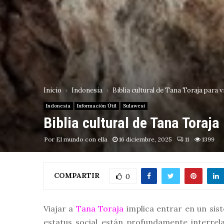
Inicio
Indonesia
Biblia cultural de Tana Toraja para v
Indonesia
Información Útil
Sulawesi
Biblia cultural de Tana Toraja
Por
El mundo con ella
16 diciembre, 2025
11
1399
COMPARTIR
0
Viajar a
Tana Toraja
implica entrar en un sist
estatus social están profundamente interrela