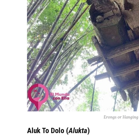
Erongs or Hanging 
Aluk To Dolo (
Alukta
)