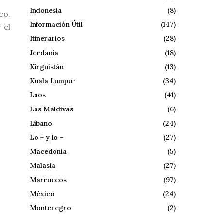
Indonesia
(8)
co.
Información Útil
(147)
 el
Itinerarios
(28)
Jordania
(18)
Kirguistán
(13)
Kuala Lumpur
(34)
Laos
(41)
Las Maldivas
(6)
Líbano
(24)
Lo + y lo –
(27)
Macedonia
(5)
Malasia
(27)
Marruecos
(97)
México
(24)
Montenegro
(2)