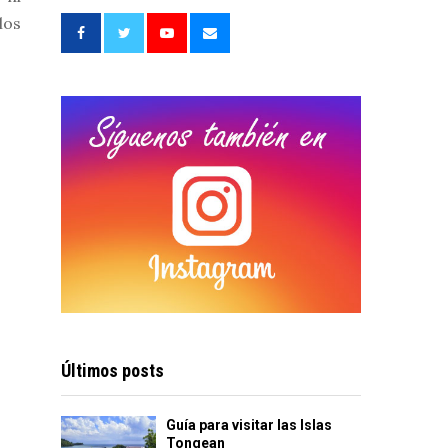
f
A
los
o
r
R
:
C
H
Últimos posts
Guía para visitar las Islas
Tongean