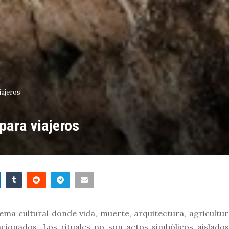
iajeros
 para viajeros
ema cultural donde vida, muerte, arquitectura, agricultur
cionados. Los rituales no son actos simbólicos aislados