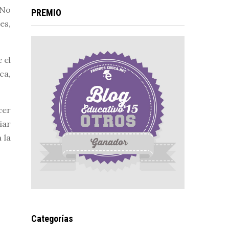
 No
PREMIO
es,
 el
ca,
cer
iar
 la
Categorías