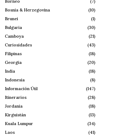
Borneo
(7)
Bosnia & Herzegovina
(10)
Brunei
(1)
Bulgaria
(30)
Camboya
(21)
Curiosidades
(43)
Filipinas
(18)
Georgia
(20)
India
(18)
Indonesia
(8)
Información Útil
(147)
Itinerarios
(28)
Jordania
(18)
Kirguistán
(13)
Kuala Lumpur
(34)
Laos
(41)