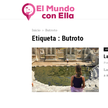
Inicio
Butroto
Etiqueta : Butroto
Al
La
Po
La
a 