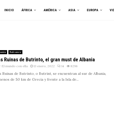
INICIO
ÁFRICA
AMÉRICA
ASIA
EUROPA
VI
bania
Balcanes
s Ruinas de Butrinto, el gran must de Albania
r
El mundo con ella
13 enero, 2022
14
8296
s Ruinas de Butrinto, o Butrint, se encuentran al sur de Albania,
menos de 50 km de Grecia y frente a la Isla de...