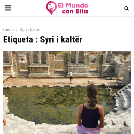
PRIMARY
MENU
Inicio
Syri i kaltër
Etiqueta : Syri i kaltër