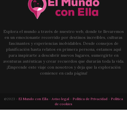
Explora el mundo a través de nuestro web, donde te llevaremos
en un emocionante recorrido por destinos increíbles, culturas
fascinantes y experiencias inolvidables. Desde consejos de
planificación hasta relatos en primera persona, estamos aquí
para inspirarte a descubrir nuevos lugares, sumergirte en
aventuras auténticas y crear recuerdos que durarán toda la vida.
¡Emprende este viaje con nosotros y deja que la exploración
comience en cada página!
@2023 -
El Mundo con Ella
-
Aviso legal
-
Política de Privacidad
-
Política
de cookies