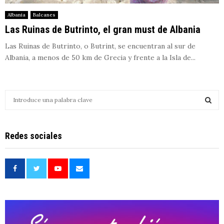
Albania
Balcanes
Las Ruinas de Butrinto, el gran must de Albania
Las Ruinas de Butrinto, o Butrint, se encuentran al sur de
Albania, a menos de 50 km de Grecia y frente a la Isla de...
S
e
a
S
r
Redes sociales
c
E
h
f
A
o
r
R
:
C
H