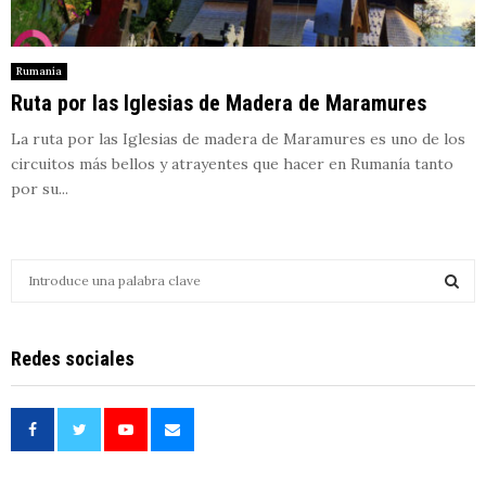
Rumanía
Ruta por las Iglesias de Madera de Maramures
La ruta por las Iglesias de madera de Maramures es uno de los
circuitos más bellos y atrayentes que hacer en Rumanía tanto
por su...
S
e
a
S
r
Redes sociales
c
E
h
f
A
o
r
R
: