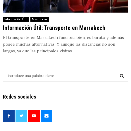
Información Útil
Marruecos
Información Útil: Transporte en Marrakech
El transporte en Marrakech funciona bien, es barato y además
posee muchas alternativas. Y aunque las distancias no son
largas, ya que las principales visitas...
S
e
a
S
r
Redes sociales
c
E
h
f
A
o
r
R
: