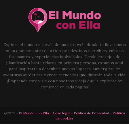
Explora el mundo a través de nuestro web, donde te llevaremos
en un emocionante recorrido por destinos increíbles, culturas
fascinantes y experiencias inolvidables. Desde consejos de
planificación hasta relatos en primera persona, estamos aquí
para inspirarte a descubrir nuevos lugares, sumergirte en
aventuras auténticas y crear recuerdos que durarán toda la vida.
¡Emprende este viaje con nosotros y deja que la exploración
comience en cada página!
@2023 -
El Mundo con Ella
-
Aviso legal
-
Política de Privacidad
-
Política
de cookies