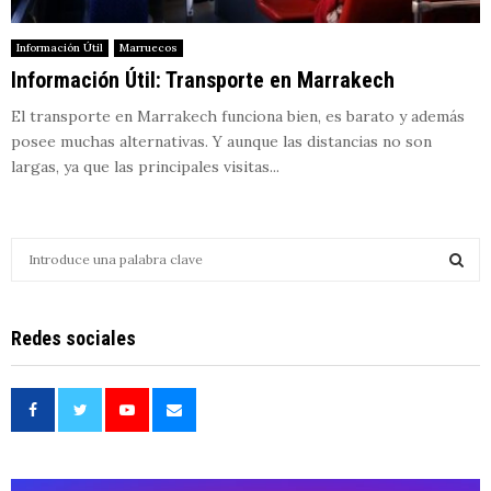
Información Útil
Marruecos
Información Útil: Transporte en Marrakech
El transporte en Marrakech funciona bien, es barato y además
posee muchas alternativas. Y aunque las distancias no son
largas, ya que las principales visitas...
S
e
a
S
r
Redes sociales
c
E
h
f
A
o
r
R
:
C