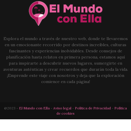
Explora el mundo a través de nuestro web, donde te llevaremos
en un emocionante recorrido por destinos increíbles, culturas
fascinantes y experiencias inolvidables. Desde consejos de
planificación hasta relatos en primera persona, estamos aquí
para inspirarte a descubrir nuevos lugares, sumergirte en
aventuras auténticas y crear recuerdos que durarán toda la vida.
¡Emprende este viaje con nosotros y deja que la exploración
comience en cada página!
@2023 -
El Mundo con Ella
-
Aviso legal
-
Política de Privacidad
-
Política
de cookies