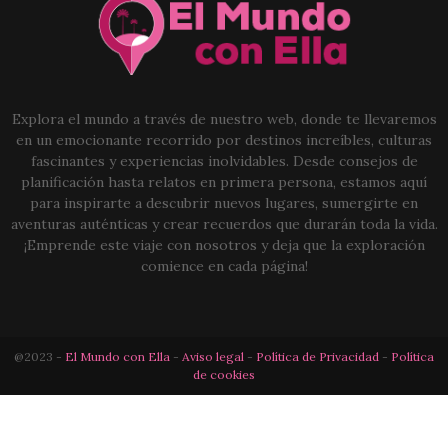
Explora el mundo a través de nuestro web, donde te llevaremos
en un emocionante recorrido por destinos increíbles, culturas
fascinantes y experiencias inolvidables. Desde consejos de
planificación hasta relatos en primera persona, estamos aquí
para inspirarte a descubrir nuevos lugares, sumergirte en
aventuras auténticas y crear recuerdos que durarán toda la vida.
¡Emprende este viaje con nosotros y deja que la exploración
comience en cada página!
@2023 -
El Mundo con Ella
-
Aviso legal
-
Política de Privacidad
-
Política
de cookies