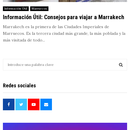
Información Útil
Marruecos
Información Útil: Consejos para viajar a Marrakech
Marrakech es la primera de las Ciudades Imperiales de
Marruecos. Es la tercera ciudad más grande, la más poblada y la
más visitada de todo...
S
e
a
S
r
Redes sociales
c
E
h
f
A
o
r
R
:
C